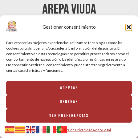
AREPA VIUDA
Para acompañar cualquier plato de la carta:
Gestionar consentimiento
Arepa Viuda: 2,50€
Para ofrecer las mejores experiencias, utilizamos tecnologías como las
cookies para almacenar y/o acceder a la información del dispositivo. El
consentimiento de estas tecnologías nos permitirá procesar datos como el
comportamiento de navegación o las identificaciones únicas en este sitio.
POSTRES
No consentir o retirar el consentimiento, puede afectar negativamente a
ciertas características y funciones.
VENEZOLANOS
Aceptar
Denegar
Los dulces venezolanos más queridos. El cierre
Ver preferencias
perfecto para una comida de verdad.
Política de cookies
Política de Privacidad
Aviso Legal