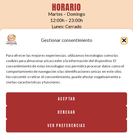
HORARIO
Martes – Domingo
12:00h – 23:00h
Lunes: Cerrado
LINKS DE INTERÉS
Gestionar consentimiento
Menú
Para ofrecer las mejores experiencias, utilizamos tecnologías como las
Reservar Mesa
cookies para almacenar y/o acceder a la información del dispositivo. El
consentimiento de estas tecnologías nos permitirá procesar datos como el
Quiénes somos
comportamiento de navegación o las identificaciones únicas en este sitio.
Condiciones de Reserva
No consentir o retirar el consentimiento, puede afectar negativamente a
ciertas características y funciones.
Aviso Legal
Política de Privacidad
Aceptar
Política de Cookies
Denegar
Ver preferencias
©2026 El rincón de la abuela venezolana | rest. venezolano