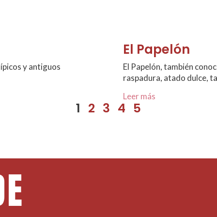
El Papelón
ípicos y antiguos
El Papelón, también conoci
raspadura, atado dulce, t
Leer más
1
2
3
4
5
DE